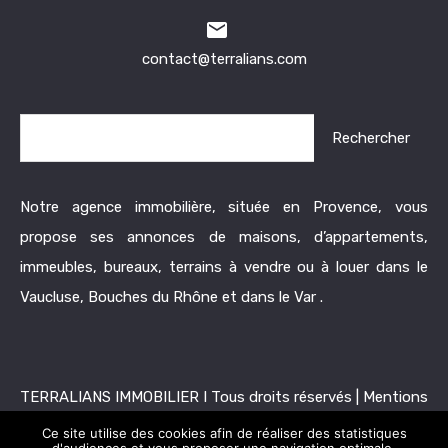
contact@terralians.com
Rechercher :
Notre agence immobilière, située en Provence, vous
propose ses annonces de maisons, d’appartements,
immeubles, bureaux, terrains à vendre ou à louer dans le
Vaucluse, Bouches du Rhône et dans le Var .
TERRALIANS IMMOBILIER I Tous droits réservés |
Mentions
légales
|
Politique de confidentialité
|
Honoraires
Ce site utilise des cookies afin de réaliser des statistiques