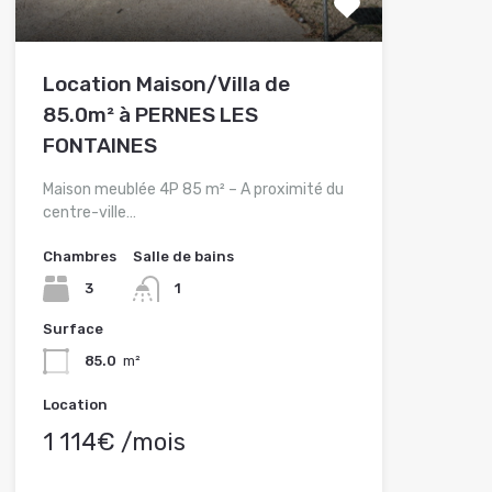
Location Maison/Villa de
85.0m² à PERNES LES
FONTAINES
Maison meublée 4P 85 m² – A proximité du
centre-ville…
Chambres
Salle de bains
3
1
Surface
85.0
m²
Location
1 114€ /mois