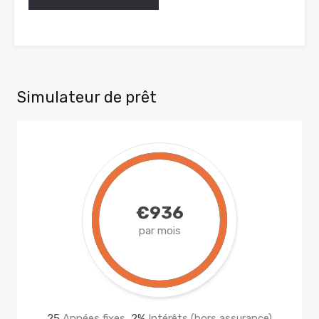
Simulateur de prêt
€936
par mois
25
Années fixes,
2
%
Intérêts (hors assurance)